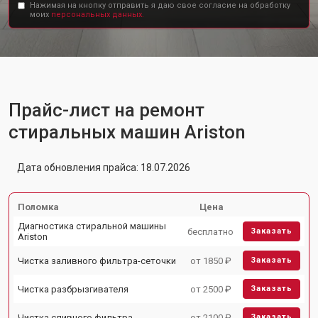
Нажимая на кнопку отправить я даю свое согласие на обработку
моих
персональных данных.
Прайс-лист на ремонт
стиральных машин Ariston
Дата обновления прайса: 18.07.2026
Поломка
Цена
Диагностика стиральной машины
бесплатно
Заказать
Ariston
Чистка заливного фильтра-сеточки
от 1850 ₽
Заказать
Чистка разбрызгивателя
от 2500 ₽
Заказать
Чистка сливного фильтра
от 2100 ₽
Заказать